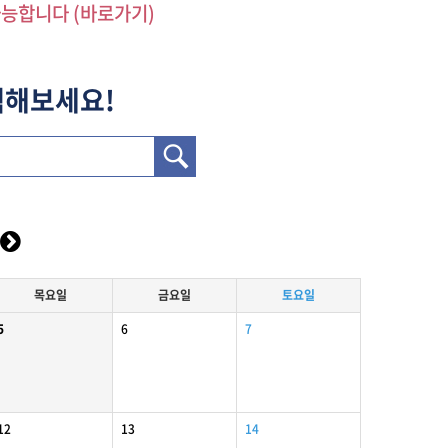
가능합니다 (바로가기)
색해보세요!
목
요일
금
요일
토
요일
5
6
7
12
13
14