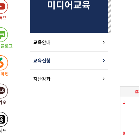
미디어교육
튜브
교육안내
버블로그
교육신청
근마켓
지난강좌
일
카오
1
레드
8