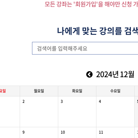
모든 강좌는 '회원가입'을 해야만 신청 
나에게 맞는 강의를 검
2024년 12월
요일
월
요일
화
요일
수
요일
2
3
4
9
10
11