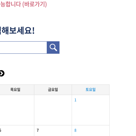
가능합니다 (바로가기)
색해보세요!
목
요일
금
요일
토
요일
1
6
7
8