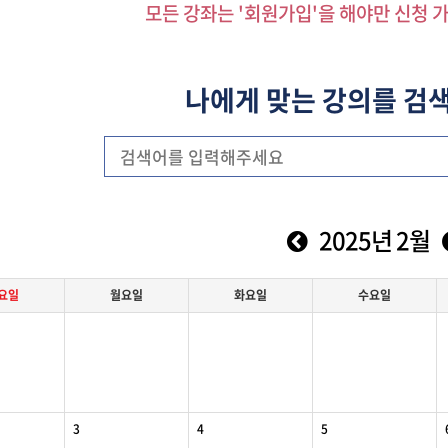
모든 강좌는 '회원가입'을 해야만 신청 
나에게 맞는 강의를 검
2025년 2월
요일
월
요일
화
요일
수
요일
3
4
5