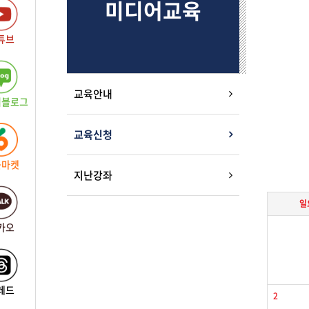
미디어교육
튜브
교육안내
버블로그
교육신청
근마켓
지난강좌
일
카오
레드
2