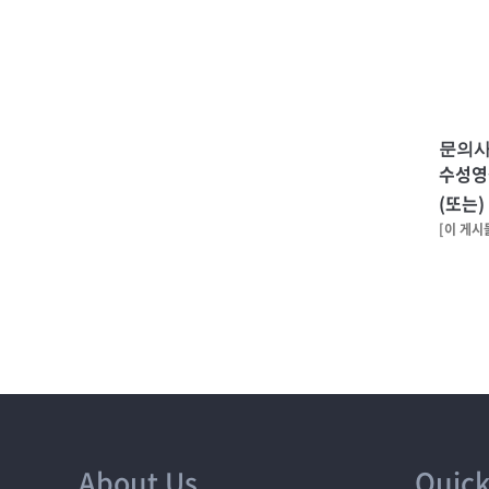
문의
수성영
(또는)
[이 게시
About Us
Quick