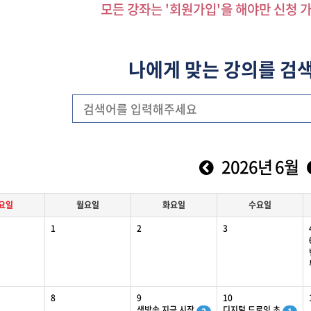
모든 강좌는 '회원가입'을 해야만 신청 
나에게 맞는 강의를 검
2026년 6월
요일
월
요일
화
요일
수
요일
1
2
3
8
9
10
생방송 지금 시작
디지털 드로잉 초