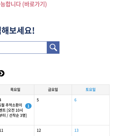
가능합니다 (바로가기)
색해보세요!
목
요일
금
요일
토
요일
4
5
6
6월 추억소환이
1
벤트 [오전 10시
부터 / 선착순 3명]
11
12
13