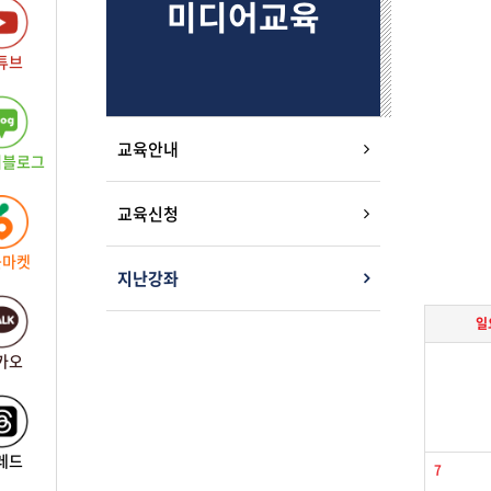
미디어교육
튜브
교육안내
버블로그
교육신청
근마켓
지난강좌
일
카오
레드
7