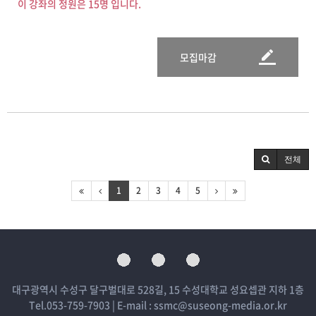
이 강좌의 정원은 15명 입니다.
모집마감
전체
1
2
3
4
5
대구광역시 수성구 달구벌대로 528길, 15 수성대학교 성요셉관 지하 1층
Tel.053-759-7903 | E-mail : ssmc@suseong-media.or.kr