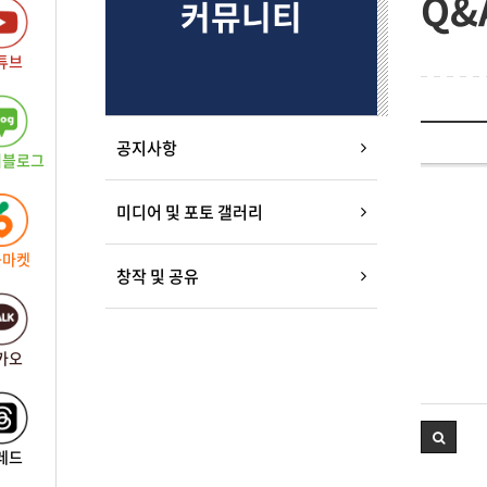
Q&
커뮤니티
튜브
공지사항
버블로그
미디어 및 포토 갤러리
근마켓
창작 및 공유
카오
레드