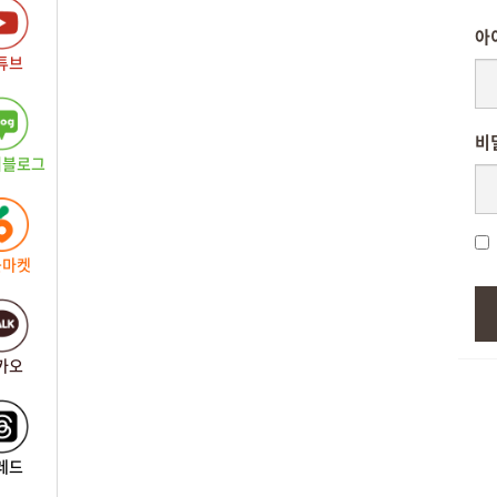
아
튜브
비
버블로그
근마켓
카오
레드