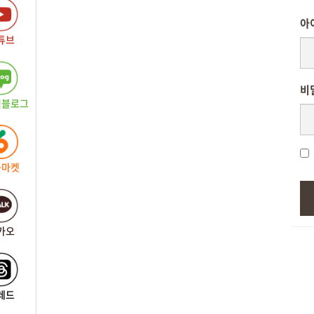
아
튜브
비
버블로그
근마켓
카오
레드