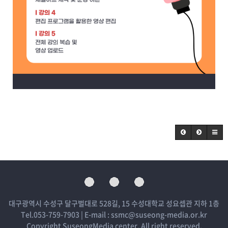
대구광역시 수성구 달구벌대로 528길, 15 수성대학교 성요셉관 지하 1층
Tel.053-759-7903 | E-mail : ssmc@suseong-media.or.kr
Copyright SuseongMedia center. All right reserved.