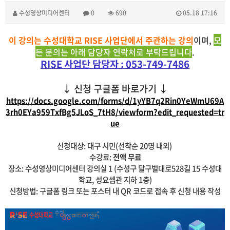
수성영상미디어센터
0
690
05.18 17:16
이 강의는 수성대학교 RISE 사업단에서 주관하는 강의
이며,
모
든 문의는 아래 담당자 연락처로 부탁드립니다
.
RISE 사업단 담당자 : 053-749-7486
↓ 신청 구글폼 바로가기 ↓
https://docs.google.com/forms/d/1yYB7q2Rin0YeWmU69A
3rh0EYa959TxfBg5JLoS_7tH8/viewform?edit_requested=tr
ue
신청대상: 대구 시민(선착순 20명 내외)
수강료:
전액 무료
​장소: 수성영상미디어센터 강의실 1
(수성구 달구벌대로528길 15 수성대
학교, 성요셉관 지하 1층)
신청방법: 구글폼 링크 또는 포스터 내 QR 코드로 접속 후 신청 내용 작성