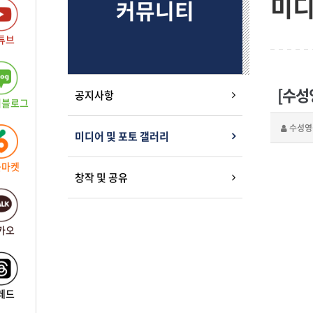
미디
커뮤니티
튜브
[수성영
공지사항
버블로그
수성영
미디어 및 포토 갤러리
근마켓
창작 및 공유
카오
레드